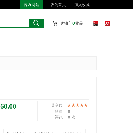
官方网站
设为首页
加入收藏
搜索
搜 索
0
购物车
物品
60.00
满意度：
销量：
0
评论：
0 次