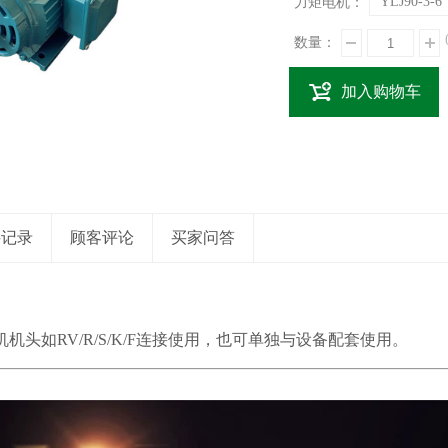
YLJ90-3-6
力矩电机：
数量：
加入购物车
买记录
顾客评论
买家问答
机头如RV/R/S/K/F连接使用，也可单独与设备配套使用。