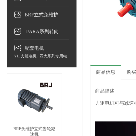
BRF立式免维护
减速机
T/ARA系列转向
箱/转向器
配套电机
YLJ力矩电机
/
四大系列专用电
机
商品信息
购
商品描述
力矩电机可与减速机
BRF免维护立式齿轮减
速机