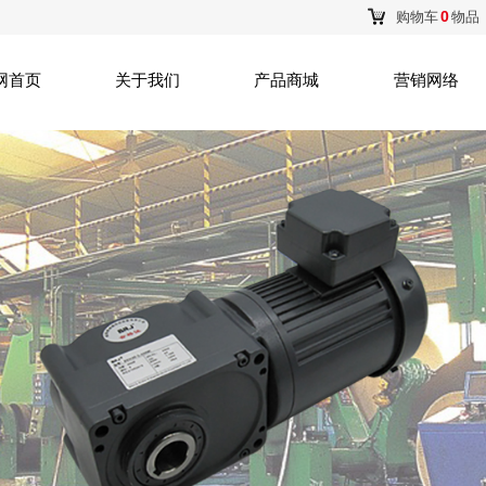
0
购物车
物品
网首页
关于我们
产品商城
营销网络